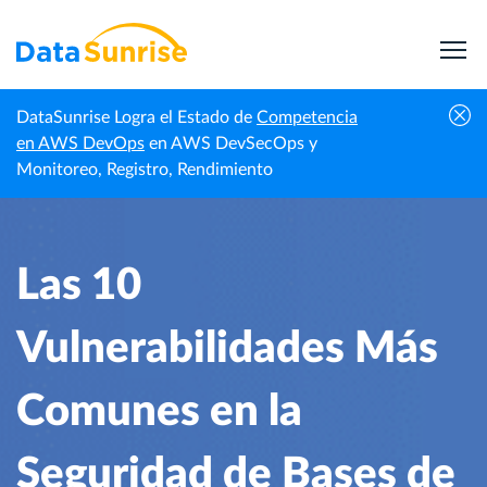
DataSunrise Logra el Estado de
Competencia
Amenazas Potenciales
Las 10 Vulnerabilidades Más Comunes
en AWS DevOps
en AWS DevSecOps y
Inicio
a la Base de Datos
en la Seguridad de Bases de Datos
Monitoreo, Registro, Rendimiento
Las 10
Vulnerabilidades Más
Comunes en la
Seguridad de Bases de