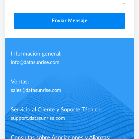
Enviar Mensaje
Información general:
info@datasunrise.com
Ventas:
sales@datasunrise.com
Servicio al Cliente y Soporte Técnico:
support.datasunrise.com
Consultas sobre Asociaciones y Alianzas: