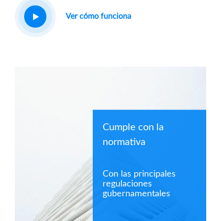
Ver cómo funciona
Cumple con la
normativa
Con las principales
regulaciones
gubernamentales