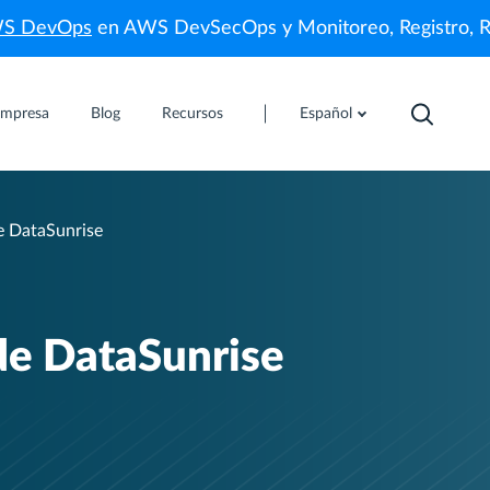
WS DevOps
en AWS DevSecOps y Monitoreo, Registro, 
mpresa
Blog
Recursos
Español
e DataSunrise
de DataSunrise