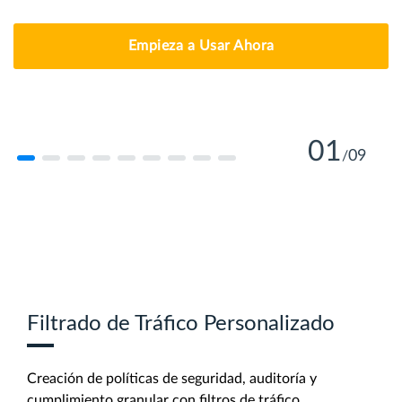
Empieza a Usar Ahora
01
09
/
Aprende Más
Aprende Más
Aprende Más
Aprende Más
Aprende Más
Aprende Más
Aprende Más
Filtrado de Tráfico Personalizado
Creación de políticas de seguridad, auditoría y
Aprende Más
cumplimiento granular con filtros de tráfico