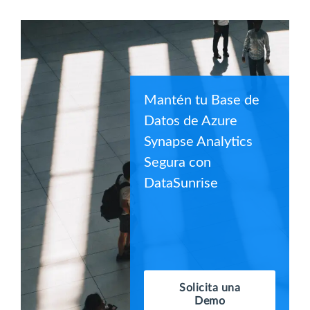
Mantén tu Base de
Datos de Azure
Synapse Analytics
Segura con
DataSunrise
Solicita una
Demo