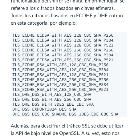
funcionalidad del sniffer se limita. En primer lugar, se
refiere a los cifrados basados en claves efímeras.
Todos los cifrados basados en ECDHE y DHE entran
en esta categoría, por ejemplo:
TLS_ECDHE_ECDSA_WITH_AES_128_CBC_SHA_P256
TLS_ECDHE_ECDSA_WITH_AES_128_CBC_SHA_P384
TLS_ECDHE_ECDSA_WITH_AES_128_CBC_SHA_P521
TLS_ECDHE_ECDSA_WITH_AES_256_CBC_SHA_P256
TLS_ECDHE_ECDSA_WITH_AES_256_CBC_SHA_P384
TLS_ECDHE_ECDSA_WITH_AES_256_CBC_SHA_P521
TLS_ECDHE_RSA_WITH_AES_128_CBC_SHA_P256
TLS_ECDHE_RSA_WITH_AES_128_CBC_SHA_P384
TLS_ECDHE_RSA_WITH_AES_128_CBC_SHA_P521
TLS_ECDHE_RSA_WITH_AES_256_CBC_SHA_P256
TLS_ECDHE_RSA_WITH_AES_256_CBC_SHA_P384
TLS_ECDHE_RSA_WITH_AES_256_CBC_SHA_P521
TLS_DHE_DSS_WITH_AES_128_CBC_SHA
TLS_DHE_DSS_WITH_AES_256_CBC_SHA
TLS_DHE_DSS_WITH_3DES_EDE_CBC_SHA
DHE_DSS_EXPORT1024_DES_SHA
DHE_DSS_DES_CBC_SHADHE_DSS_3DES_EDE_CBC_SHA
Además, para descifrar el tráfico SSL se debe utilizar
la API de bajo nivel de OpenSSL. A su vez, esto nos