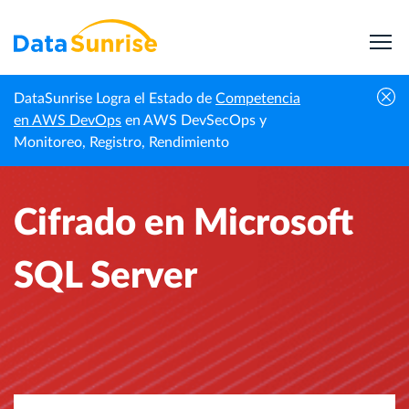
DataSunrise Logra el Estado de
Competencia
Inicio
Noticias Profesionales
Cifrado en Microsoft SQL Server
en AWS DevOps
en AWS DevSecOps y
Monitoreo, Registro, Rendimiento
Cifrado en Microsoft
SQL Server