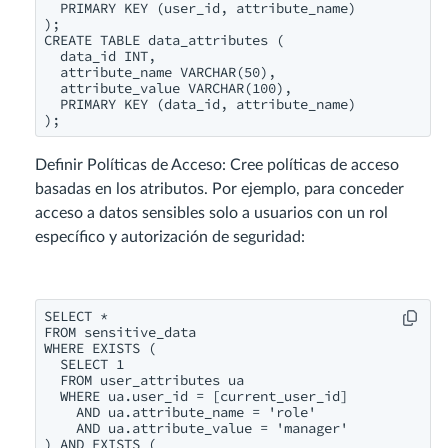
  PRIMARY KEY (user_id, attribute_name)

);

CREATE TABLE data_attributes (

  data_id INT,

  attribute_name VARCHAR(50),

  attribute_value VARCHAR(100),

  PRIMARY KEY (data_id, attribute_name)

);
Definir Políticas de Acceso: Cree políticas de acceso
basadas en los atributos. Por ejemplo, para conceder
acceso a datos sensibles solo a usuarios con un rol
específico y autorización de seguridad:
SELECT *

FROM sensitive_data

WHERE EXISTS (

  SELECT 1

  FROM user_attributes ua

  WHERE ua.user_id = [current_user_id]

    AND ua.attribute_name = 'role'

    AND ua.attribute_value = 'manager'

) AND EXISTS (
