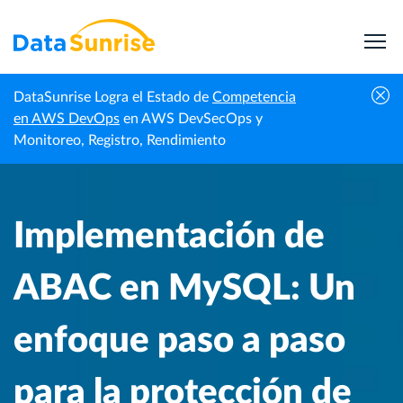
DataSunrise Logra el Estado de
Competencia
Centro de
Implementación de ABAC en MySQL: Un enfoque
en AWS DevOps
en AWS DevSecOps y
Inicio
Conocimiento
paso a paso para la protección de datos
Monitoreo, Registro, Rendimiento
Implementación de
ABAC en MySQL: Un
enfoque paso a paso
para la protección de