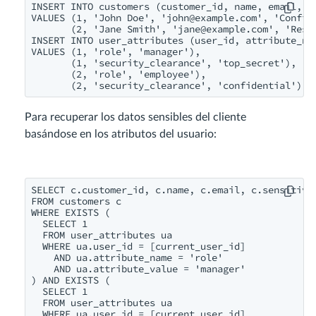
INSERT INTO customers (customer_id, name, email, se
VALUES (1, 'John Doe', '
john@example.com
', 'Confide
       (2, 'Jane Smith', '
jane@example.com
', 'Rest
INSERT INTO user_attributes (user_id, attribute_nam
VALUES (1, 'role', 'manager'),

       (1, 'security_clearance', 'top_secret'),

       (2, 'role', 'employee'),

       (2, 'security_clearance', 'confidential');
Para recuperar los datos sensibles del cliente
basándose en los atributos del usuario:
SELECT c.customer_id, c.name, c.email, c.sensitive_
FROM customers c

WHERE EXISTS (

  SELECT 1

  FROM user_attributes ua

  WHERE ua.user_id = [current_user_id]

    AND ua.attribute_name = 'role'

    AND ua.attribute_value = 'manager'

) AND EXISTS (

  SELECT 1

  FROM user_attributes ua

  WHERE ua.user_id = [current_user_id]
