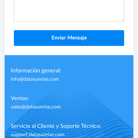
Enviar Mensaje
Información general:
info@datasunrise.com
Ventas:
sales@datasunrise.com
Servicio al Cliente y Soporte Técnico:
support.datasunrise.com