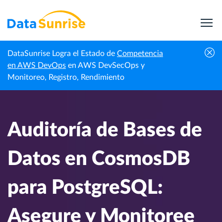
DataSunrise Logra el Estado de
Competencia
Centro de
Auditoría de Bases de Datos en CosmosDB para
en AWS DevOps
en AWS DevSecOps y
Inicio
Conocimiento
PostgreSQL: Asegure y Monitoree Sus Datos
Monitoreo, Registro, Rendimiento
Auditoría de Bases de
Datos en CosmosDB
para PostgreSQL:
Asegure y Monitoree