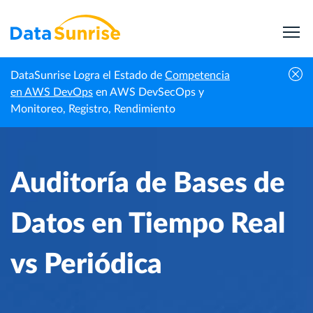
DataSunrise Logra el Estado de
Competencia
Centro de
Auditoría de Bases de Datos en Tiempo Real
en AWS DevOps
en AWS DevSecOps y
Inicio
Conocimiento
vs Periódica
Monitoreo, Registro, Rendimiento
Auditoría de Bases de
Datos en Tiempo Real
vs Periódica