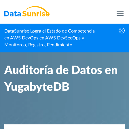
DataSunrise Logra el Estado de
Competencia
Inicio
Centro de Conocimiento
Auditoría de Datos en YugabyteDB
en AWS DevOps
en AWS DevSecOps y
Monitoreo, Registro, Rendimiento
Auditoría de Datos en
YugabyteDB