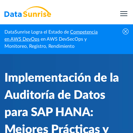
DataSunrise Logra el Estado de
Competencia
Centro de
Implementación de la Auditoría de Datos para
en AWS DevOps
en AWS DevSecOps y
Inicio
Conocimiento
SAP HANA: Mejores Prácticas y Soluciones
Monitoreo, Registro, Rendimiento
Implementación de la
Auditoría de Datos
para SAP HANA:
Mejores Prácticas y