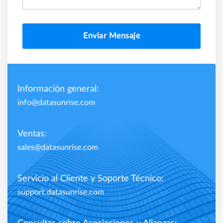
Enviar Mensaje
Información general:
info@datasunrise.com
Ventas:
sales@datasunrise.com
Servicio al Cliente y Soporte Técnico:
support.datasunrise.com