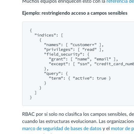
Muchos equipos enriquecen esto con la
referencia d
Ejemplo: restringiendo acceso a campos sensibles
{

  "indices": [

    {

      "names": [ "customer*" ],

      "privileges": [ "read" ],

      "field_security": {

        "grant": [ "name", "email" ],

        "except": [ "ssn", "credit_card_numb
      },

      "query": {

        "term": { "active": true }

      }

    }

  ]

RBAC por sí solo no clasifica los campos sensibles, 
cuando las estructuras evolucionan. Las organizacion
marco de seguridad de bases de datos
y el
motor de p