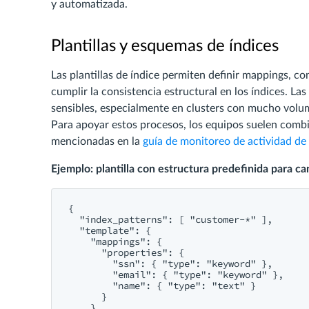
y automatizada.
Plantillas y esquemas de índices
Las plantillas de índice permiten definir mappings, 
cumplir la consistencia estructural en los índices. La
sensibles, especialmente en clusters con mucho volum
Para apoyar estos procesos, los equipos suelen combi
mencionadas en la
guía de monitoreo de actividad de
Ejemplo: plantilla con estructura predefinida para c
{

  "index_patterns": [ "customer-*" ],

  "template": {

    "mappings": {

      "properties": {

        "ssn": { "type": "keyword" },

        "email": { "type": "keyword" },

        "name": { "type": "text" }

      }

    }
