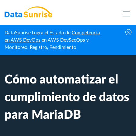
DataSunrise Logra el Estado de
Competencia
Centro de
Cómo automatizar el cumplimiento de datos
en AWS DevOps
en AWS DevSecOps y
Inicio
Conocimiento
para MariaDB
Monitoreo, Registro, Rendimiento
Cómo automatizar el
cumplimiento de datos
para MariaDB