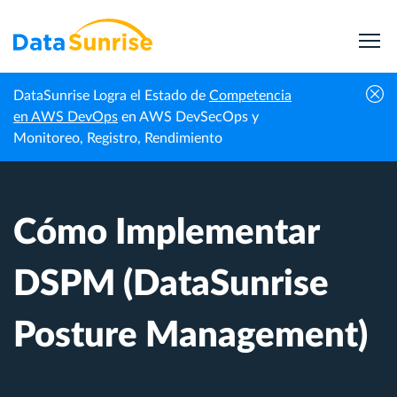
DataSunrise Logra el Estado de
Competencia
Centro de
Cómo Implementar DSPM (DataSunrise
en AWS DevOps
en AWS DevSecOps y
Inicio
Conocimiento
Posture Management)
Monitoreo, Registro, Rendimiento
Cómo Implementar
DSPM (DataSunrise
Posture Management)