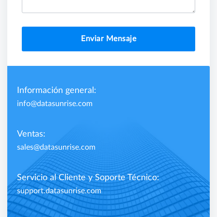
Enviar Mensaje
Información general:
info@datasunrise.com
Ventas:
sales@datasunrise.com
Servicio al Cliente y Soporte Técnico:
support.datasunrise.com