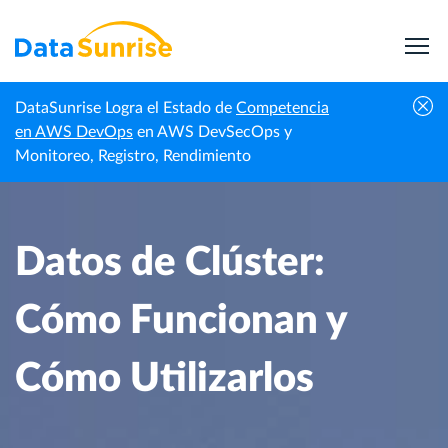
DataSunrise Logra el Estado de
Competencia
Centro de
Datos de Clúster: Cómo Funcionan y Cómo
en AWS DevOps
en AWS DevSecOps y
Inicio
Conocimiento
Utilizarlos
Monitoreo, Registro, Rendimiento
Datos de Clúster:
Cómo Funcionan y
Cómo Utilizarlos