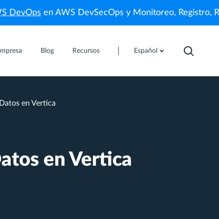
WS DevOps
en AWS DevSecOps y Monitoreo, Registro, 
mpresa
Blog
Recursos
Español
atos en Vertica
tos en Vertica