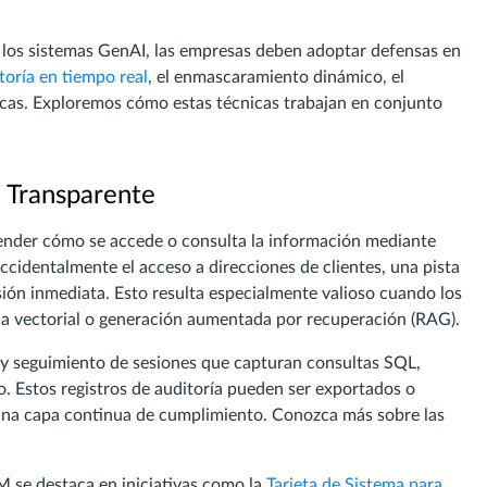
n los sistemas GenAI, las empresas deben adoptar defensas en
toría en tiempo real
, el enmascaramiento dinámico, el
icas. Exploremos cómo estas técnicas trabajan en conjunto
o Transparente
render cómo se accede o consulta la información mediante
accidentalmente el acceso a direcciones de clientes, una pista
isión inmediata. Esto resulta especialmente valioso cuando los
a vectorial o generación aumentada por recuperación (RAG).
s y seguimiento de sesiones que capturan consultas SQL,
. Estos registros de auditoría pueden ser exportados o
na capa continua de cumplimiento. Conozca más sobre las
M se destaca en iniciativas como la
Tarjeta de Sistema para