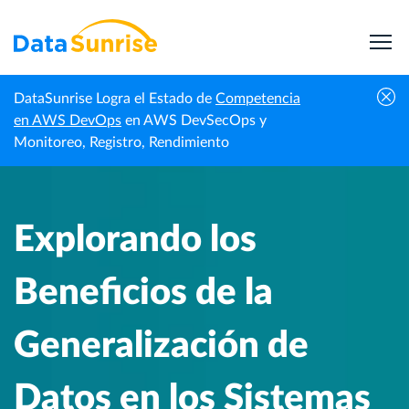
DataSunrise Logra el Estado de
Competencia
Centro de
Explorando los Beneficios de la Generalización de
en AWS DevOps
en AWS DevSecOps y
Inicio
Conocimiento
Datos en los Sistemas de Datos Modernos
Monitoreo, Registro, Rendimiento
Explorando los
Beneficios de la
Generalización de
Datos en los Sistemas