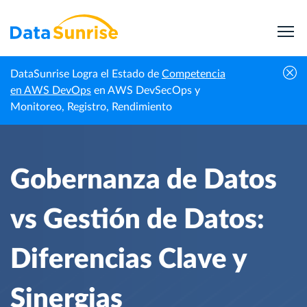
DataSunrise Logra el Estado de
Competencia
Centro de
Gobernanza de Datos vs Gestión de Datos:
en AWS DevOps
en AWS DevSecOps y
Inicio
Conocimiento
Diferencias Clave y Sinergias
Monitoreo, Registro, Rendimiento
Gobernanza de Datos
vs Gestión de Datos:
Diferencias Clave y
Sinergias