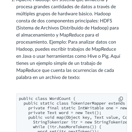
procesa grandes cantidades de datos a través de
múltiples grupos de hardware básico. Hadoop
consta de dos componentes principales: HDFS
(Sistema de Archivos Distribuido de Hadoop) para
el almacenamiento y MapReduce para el
procesamiento. Ejemplo: Para analizar datos con
Hadoop, puedes escribir trabajos de MapReduce
en Java o usar herramientas como Hive o Pig. Aquí
tienes un ejemplo simple de un trabajo de
MapReduce que cuenta las ocurrencias de cada
palabra en un archivo de texto:
public class WordCount {

  public static class TokenizerMapper extends Ma
    private final static IntWritable one = new I
    private Text word = new Text();

    public void map(Object key, Text value, Cont
      StringTokenizer itr = new StringTokenizer(
      while (itr.hasMoreTokens()) {

        word.set(itr.nextToken());
