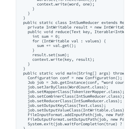
        context.write(word, one);

      }

    }

  }

  public static class IntSumReducer extends Redu
    private IntWritable result = new IntWritable
    public void reduce(Text key, Iterable<IntWri
      int sum = 0;

      for (IntWritable val : values) {

        sum += val.get();

      }

      result.set(sum);

      context.write(key, result);

    }

  }

  public static void main(String[] args) throws 
    Configuration conf = new Configuration();

    Job job = Job.getInstance(conf, "word count"
    job.setJarByClass(WordCount.class);

    job.setMapperClass(TokenizerMapper.class);

    job.setCombinerClass(IntSumReducer.class);

    job.setReducerClass(IntSumReducer.class);

    job.setOutputKeyClass(Text.class);

    job.setOutputValueClass(IntWritable.class);

    FileInputFormat.addInputPath(job, new Path(a
    FileOutputFormat.setOutputPath(job, new Path
    System.exit(job.waitForCompletion(true) ? 0 
  }
