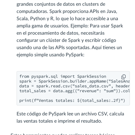
grandes conjuntos de datos en clusters de
computadoras. Spark proporciona APIs en Java,
Scala, Python y R, lo que lo hace accesible a una
amplia gama de usuarios. Ejemplo: Para usar Spark
en el procesamiento de datos, necesitarás
configurar un clúster de Spark y escribir código
usando una de las APIs soportadas. Aquí tienes un
ejemplo simple usando PySpark:
from pyspark.sql import SparkSession

spark = SparkSession.builder.appName("SalesAnaly
data = spark.read.csv("sales_data.csv", header=T
total_sales = data.agg({"revenue": "sum"}).colle
print(f"Ventas totales: ${total_sales:.2f}")
Este código de PySpark lee un archivo CSV, calcula
las ventas totales e imprime el resultado.