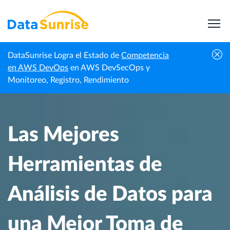
DataSunrise Logra el Estado de
Competencia
Centro de
Las Mejores Herramientas de Análisis de Datos
en AWS DevOps
en AWS DevSecOps y
Inicio
Conocimiento
para una Mejor Toma de Decisiones
Monitoreo, Registro, Rendimiento
Las Mejores
Herramientas de
Análisis de Datos para
una Mejor Toma de