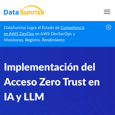
DataSunrise Logra el Estado de
Competencia
Centro de
Implementación del Acceso Zero Trust en
en AWS DevOps
en AWS DevSecOps y
Inicio
Conocimiento
IA y LLM
Monitoreo, Registro, Rendimiento
Implementación del
Acceso Zero Trust en
IA y LLM