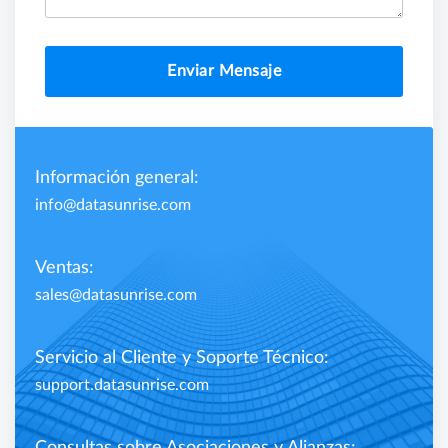
Enviar Mensaje
Información general:
info@datasunrise.com
Ventas:
sales@datasunrise.com
Servicio al Cliente y Soporte Técnico:
support.datasunrise.com
Consultas sobre Asociaciones y Alianzas: