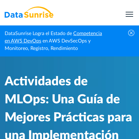
DataSunrise Logra el Estado de
Competencia
Centro de
Actividades de MLOps: Una Guía de Mejores
en AWS DevOps
en AWS DevSecOps y
Inicio
Conocimiento
Prácticas para una Implementación Eficiente
Monitoreo, Registro, Rendimiento
Actividades de
MLOps: Una Guía de
Mejores Prácticas para
una Implementación