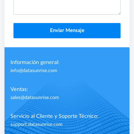
Enviar Mensaje
Información general:
info@datasunrise.com
Ventas:
sales@datasunrise.com
Servicio al Cliente y Soporte Técnico:
support.datasunrise.com