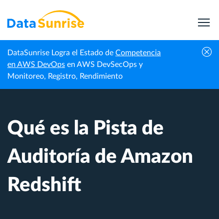
DataSunrise Logra el Estado de
Competencia
Centro de
Qué es la Pista de Auditoría de Amazon
en AWS DevOps
en AWS DevSecOps y
Inicio
Conocimiento
Redshift
Monitoreo, Registro, Rendimiento
Qué es la Pista de
Auditoría de Amazon
Redshift