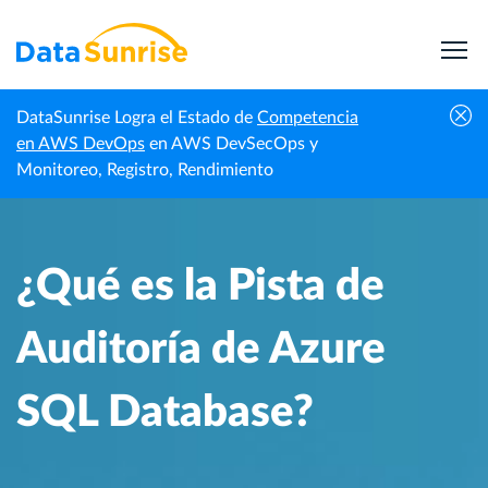
DataSunrise Logra el Estado de
Competencia
Centro de
¿Qué es la Pista de Auditoría de Azure SQL
en AWS DevOps
en AWS DevSecOps y
Inicio
Conocimiento
Database?
Monitoreo, Registro, Rendimiento
¿Qué es la Pista de
Auditoría de Azure
SQL Database?