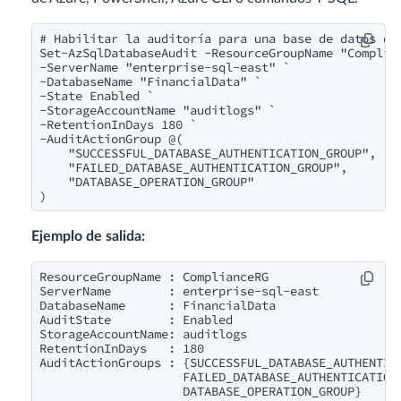
# Habilitar la auditoría para una base de datos de 
Set-AzSqlDatabaseAudit -ResourceGroupName "Complian
-ServerName "enterprise-sql-east" `

-DatabaseName "FinancialData" `

-State Enabled `

-StorageAccountName "auditlogs" `

-RetentionInDays 180 `

-AuditActionGroup @(

    "SUCCESSFUL_DATABASE_AUTHENTICATION_GROUP",

    "FAILED_DATABASE_AUTHENTICATION_GROUP",

    "DATABASE_OPERATION_GROUP"

Ejemplo de salida:
ResourceGroupName : ComplianceRG

ServerName        : enterprise-sql-east

DatabaseName      : FinancialData

AuditState        : Enabled

StorageAccountName: auditlogs

RetentionInDays   : 180

AuditActionGroups : {SUCCESSFUL_DATABASE_AUTHENTICA
                    FAILED_DATABASE_AUTHENTICATION_