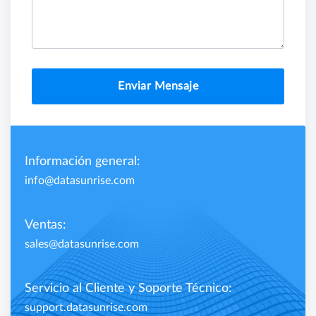
Enviar Mensaje
Información general:
info@datasunrise.com
Ventas:
sales@datasunrise.com
Servicio al Cliente y Soporte Técnico:
support.datasunrise.com