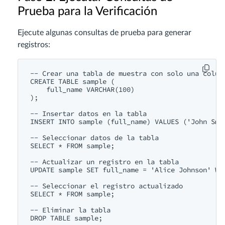
Prueba para la Verificación
Ejecute algunas consultas de prueba para generar
registros:
-- Crear una tabla de muestra con solo una colum
CREATE
TABLE
sample
 (

    full_name 
VARCHAR
(
100
)

);

-- Insertar datos en la tabla
INSERT
INTO
sample
 (full_name) 
VALUES
 (
'John Smi
-- Seleccionar datos de la tabla
SELECT
 * 
FROM
sample
;

-- Actualizar un registro en la tabla
UPDATE
sample
SET
 full_name = 
'Alice Johnson'
WH
-- Seleccionar el registro actualizado
SELECT
 * 
FROM
sample
;

-- Eliminar la tabla
DROP
TABLE
sample