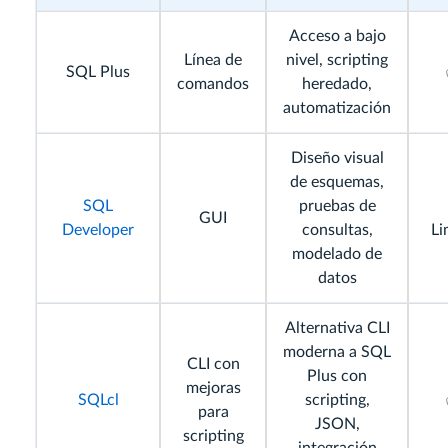
Acceso a bajo
Línea de
nivel, scripting
SQL Plus
comandos
heredado,
automatización
Diseño visual
de esquemas,
SQL
pruebas de
GUI
Developer
consultas,
Li
modelado de
datos
Alternativa CLI
moderna a SQL
CLI con
Plus con
mejoras
SQLcl
scripting,
para
JSON,
scripting