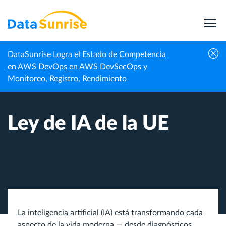
DataSunrise Logra el Estado de
Competencia
Inicio
Cumplimiento de Datos
Ley de IA de la UE
en AWS DevOps
en AWS DevSecOps y
Monitoreo, Registro, Rendimiento
Ley de IA de la UE
La inteligencia artificial (IA) está transformando cada
aspecto de la vida moderna — desde diagnósticos