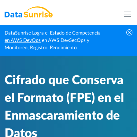
DataSunrise Logra el Estado de
Competencia
Noticias
Cifrado que Conserva el Formato (FPE) en el
en AWS DevOps
en AWS DevSecOps y
Inicio
Profesionales
Enmascaramiento de Datos
Monitoreo, Registro, Rendimiento
Cifrado que Conserva
el Formato (FPE) en el
Enmascaramiento de
Datos