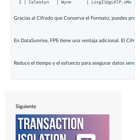
  2 | Celestyn   | Wyne      | 
LzxgI1@gLKlP.xMo
   
Gracias al Cifrado que Conserva el Formato, puedes preser
En DataSunrise, FPE tiene una ventaja adicional. El Cifrad
Reduce el tiempo y el esfuerzo para asegurar datos sensibl
Siguiente