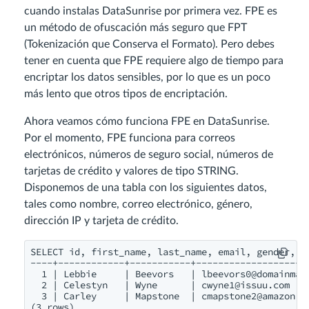
cuando instalas DataSunrise por primera vez. FPE es
un método de ofuscación más seguro que FPT
(Tokenización que Conserva el Formato). Pero debes
tener en cuenta que FPE requiere algo de tiempo para
encriptar los datos sensibles, por lo que es un poco
más lento que otros tipos de encriptación.
Ahora veamos cómo funciona FPE en DataSunrise.
Por el momento, FPE funciona para correos
electrónicos, números de seguro social, números de
tarjetas de crédito y valores de tipo STRING.
Disponemos de una tabla con los siguientes datos,
tales como nombre, correo electrónico, género,
dirección IP y tarjeta de crédito.
SELECT id, first_name, last_name, email, gender, ip
----+------------+-----------+--------------------
  1 | Lebbie     | Beevors   | 
lbeevors0@domainmar
  2 | Celestyn   | Wyne      | 
cwyne1@issuu.com
   
  3 | Carley     | Mapstone  | 
cmapstone2@amazon.d