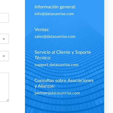
Información general:
info@datasunrise.com
Ventas:
sales@datasunrise.com
Servicio al Cliente y Soporte
Técnico:
support.datasunrise.com
Consultas sobre Asociaciones
y Alianzas:
partner@datasunrise.com