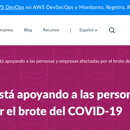
WS DevOps
en AWS DevSecOps y Monitoreo, Registro, 
mpresa
Blog
Recursos
Español
tá apoyando a las personas y empresas afectadas por el brote 
stá apoyando a las perso
r el brote del COVID-19