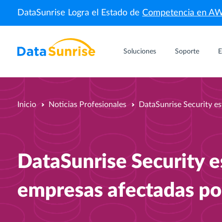
DataSunrise Logra el Estado de
Competencia en A
Soluciones
Soporte
E
Inicio
Noticias Profesionales
DataSunrise Security es
DataSunrise Security e
empresas afectadas po