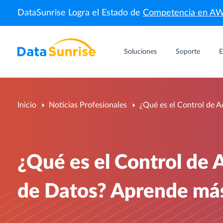
DataSunrise Logra el Estado de
Competencia en A
Soluciones
Soporte
E
Inicio
Noticias Profesionales
¿Qué es el Control de 
¿Qué es el Control de 
de Datos? Aprende má