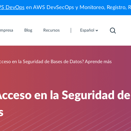
WS DevOps
en AWS DevSecOps y Monitoreo, Registro, 
mpresa
Blog
Recursos
Español
Acceso en la Seguridad de Bases de Datos? Aprende más
Acceso en la Seguridad d
s