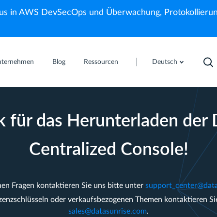
us in AWS DevSecOps und Überwachung, Protokollierun
nternehmen
Blog
Ressourcen
Deutsch
k für das Herunterladen der 
Centralized Console!
hen Fragen kontaktieren Sie uns bitte unter
support_center@dat
izenzschlüsseln oder verkaufsbezogenen Themen kontaktieren Sie
sales@datasunrise.com
.