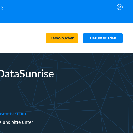
g,
Demo buchen
Herunterladen
DataSunrise
asunrise.com
.
 uns bitte unter