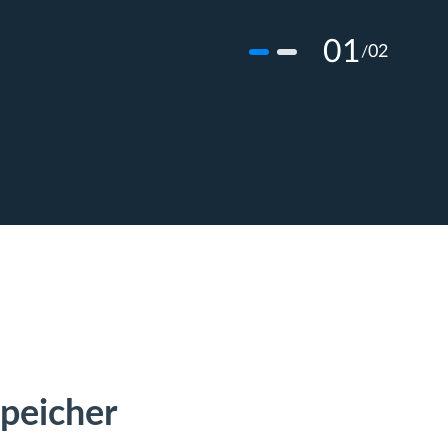
01
02
/
Speicher