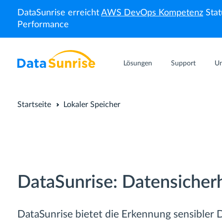
DataSunrise erreicht
AWS DevOps Kompetenz
Stat
Performance
Lösungen
Support
U
Startseite
Lokaler Speicher
DataSunrise: Datensicherh
DataSunrise bietet die Erkennung sensibler D