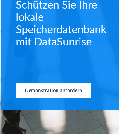
Schützen Sie Ihre
lokale
Speicherdatenbank
mit DataSunrise
Demonstration anfordern