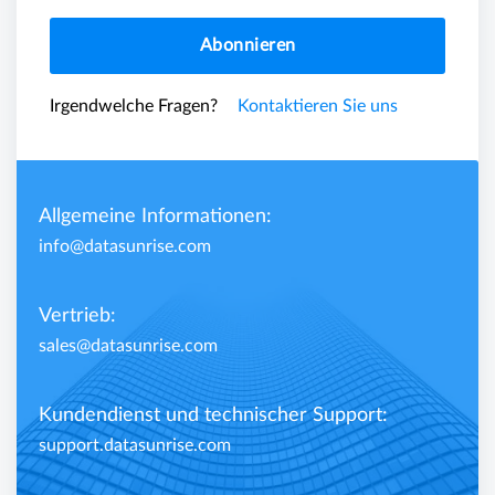
Abonnieren
Irgendwelche Fragen?
Kontaktieren Sie uns
Allgemeine Informationen:
info@datasunrise.com
Vertrieb:
sales@datasunrise.com
Kundendienst und technischer Support:
support.datasunrise.com