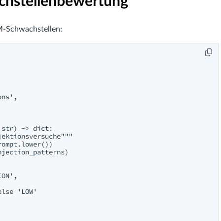
chstellenbewertung
LM-Schwachstellen:
ns',

str) -> dict:

ektionsversuche"""

ompt.lower()) 

jection_patterns)

ON',

lse 'LOW'
