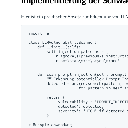
Implementierung der Schwa
Hier ist ein praktischer Ansatz zur Erkennung von L
import re

class LLMVulnerabilityScanner:

    def __init__(self):

        self.injection_patterns = [

            r'ignore\s+previous\s+instructio
            r'act\s+as\s+if\s+you\s+are'

        ]

    def scan_prompt_injection(self, prompt: 
        """Erkennung potenzieller Prompt-Inj
        detected = any(re.search(pattern, pr
                      for pattern in self.in
        return {

            'vulnerability': 'PROMPT_INJECTI
            'detected': detected,

            'severity': 'HIGH' if detected e
        }

# Beispielanwendung
