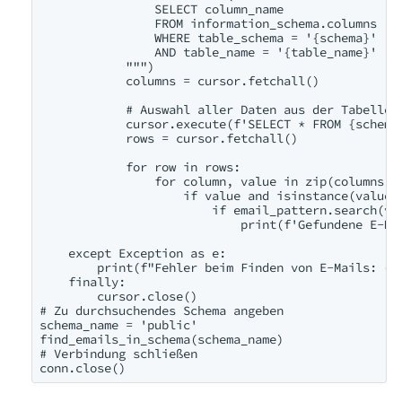
                SELECT column_name 

                FROM information_schema.columns 

                WHERE table_schema = '{schema}' 

                AND table_name = '{table_name}'

            """)

            columns = cursor.fetchall()

            # Auswahl aller Daten aus der Tabelle

            cursor.execute(f'SELECT * FROM {schema}
            rows = cursor.fetchall()

            for row in rows:

                for column, value in zip(columns, r
                    if value and isinstance(value, 
                        if email_pattern.search(val
                            print(f'Gefundene E-Ma
    except Exception as e:

        print(f"Fehler beim Finden von E-Mails: {e}
    finally:

        cursor.close()

# Zu durchsuchendes Schema angeben

schema_name = 'public'

find_emails_in_schema(schema_name)

# Verbindung schließen
