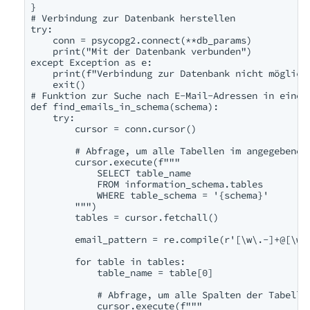
}

# Verbindung zur Datenbank herstellen

try:

    conn = psycopg2.connect(**db_params)

    print("Mit der Datenbank verbunden")

except Exception as e:

    print(f"Verbindung zur Datenbank nicht möglich:
    exit()

# Funktion zur Suche nach E-Mail-Adressen in einem 
def find_emails_in_schema(schema):

    try:

        cursor = conn.cursor()

        # Abfrage, um alle Tabellen im angegebenen 
        cursor.execute(f"""

            SELECT table_name 

            FROM information_schema.tables 

            WHERE table_schema = '{schema}'

        """)

        tables = cursor.fetchall()

        email_pattern = re.compile(r'[\w\.-]+@[\w\.
        for table in tables:

            table_name = table[0]

            # Abfrage, um alle Spalten der Tabelle 
            cursor.execute(f"""
