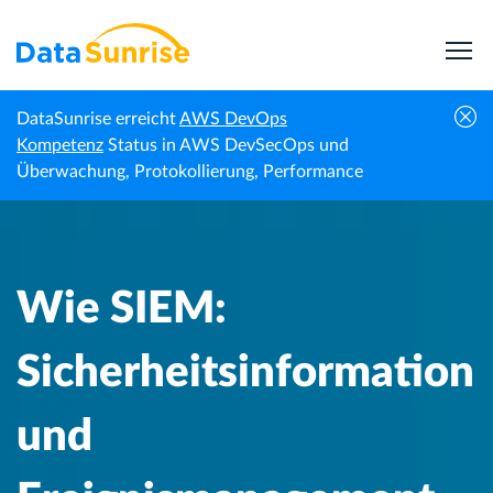
DataSunrise erreicht
AWS DevOps
Wie SIEM: Sicherheitsinformation und
Kompetenz
Status in AWS DevSecOps und
Startseite
Wissenszentrum
Ereignismanagement die
Überwachung, Protokollierung, Performance
Bedrohungserkennung verbessert
Wie SIEM:
Sicherheitsinformation
und