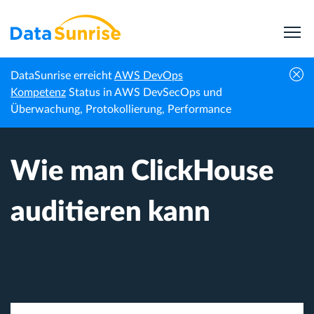
DataSunrise erreicht
AWS DevOps
Startseite
Wissenszentrum
Wie man ClickHouse auditieren kann
Kompetenz
Status in AWS DevSecOps und
Überwachung, Protokollierung, Performance
Wie man ClickHouse
auditieren kann