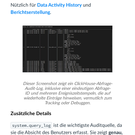
Nützlich für
Data Activity History
und
Berichtserstellung
.
Dieser Screenshot zeigt ein ClickHouse-Abfrage-
Audit-Log, inklusive einer eindeutigen Abfrage-
ID und mehreren Ereigniszeitstempeln, die auf
wiederholte Einträge hinweisen, vermutlich zum
Tracking oder Debuggen.
Zusätzliche Details
system.query_log
ist die wichtigste Auditquelle, da
sie die Absicht des Benutzers erfasst. Sie zeigt
genau,