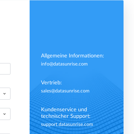
Allgemeine Informationen:
info@datasunrise.com
Vertrieb:
sales@datasunrise.com
Kundenservice und
technischer Support:
support.datasunrise.com