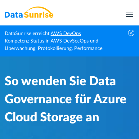
DataSunrise erreicht
AWS DevOps
So wenden Sie Data Governance für Azure
Kompetenz
Status in AWS DevSecOps und
Startseite
Wissenszentrum
Cloud Storage an
Überwachung, Protokollierung, Performance
So wenden Sie Data
Governance für Azure
Cloud Storage an