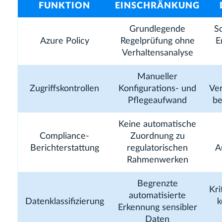
FUNKTION
EINSCHRÄNKUNG
Grundlegende
S
Azure Policy
Regelprüfung ohne
E
Verhaltensanalyse
Manueller
Zugriffskontrollen
Konfigurations- und
Ver
Pflegeaufwand
be
Keine automatische
Compliance-
Zuordnung zu
Berichterstattung
regulatorischen
A
Rahmenwerken
Begrenzte
Kri
automatisierte
Datenklassifizierung
k
Erkennung sensibler
Daten