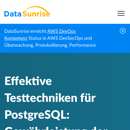
DataSunrise erreicht
AWS DevOps
Effektive Testtechniken für PostgreSQL:
Kompetenz
Status in AWS DevSecOps und
Startseite
Wissenszentrum
Gewährleistung der Datenbankintegrität
Überwachung, Protokollierung, Performance
und Leistung
Effektive
Testtechniken für
PostgreSQL: