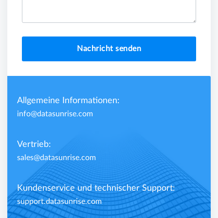
Nachricht senden
Allgemeine Informationen:
info@datasunrise.com
Vertrieb:
sales@datasunrise.com
Kundenservice und technischer Support:
support.datasunrise.com