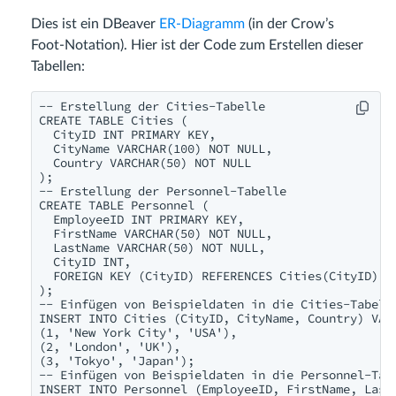
Dies ist ein DBeaver
ER-Diagramm
(in der Crow’s
Foot-Notation). Hier ist der Code zum Erstellen dieser
Tabellen:
-- Erstellung der Cities-Tabelle

CREATE TABLE Cities (

  CityID INT PRIMARY KEY,

  CityName VARCHAR(100) NOT NULL,

  Country VARCHAR(50) NOT NULL

);

-- Erstellung der Personnel-Tabelle

CREATE TABLE Personnel (

  EmployeeID INT PRIMARY KEY,

  FirstName VARCHAR(50) NOT NULL,

  LastName VARCHAR(50) NOT NULL,

  CityID INT,

  FOREIGN KEY (CityID) REFERENCES Cities(CityID)

);

-- Einfügen von Beispieldaten in die Cities-Tabelle
INSERT INTO Cities (CityID, CityName, Country) VALU
(1, 'New York City', 'USA'),

(2, 'London', 'UK'),

(3, 'Tokyo', 'Japan');

-- Einfügen von Beispieldaten in die Personnel-Tabe
INSERT INTO Personnel (EmployeeID, FirstName, LastN