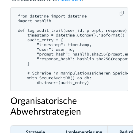
from datetime import datetime

import hashlib

def log_audit_trail(user_id, prompt, response):

    timestamp = datetime.utcnow().isoformat()

    audit_entry = {

        "timestamp": timestamp,

        "user": user_id,

        "prompt_hash": hashlib.sha256(prompt.enco
        "response_hash": hashlib.sha256(response.
    }

    # Schreibe in manipulationssicheren Speicher

    with SecureAuditDB() as db:

Organisatorische
Abwehrstrategien
Strategie
Implementierung
Reduzi