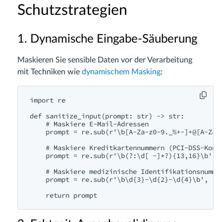
Schutzstrategien
1. Dynamische Eingabe-Säuberung
Maskieren Sie sensible Daten vor der Verarbeitung
mit Techniken wie
dynamischem Masking
:
import re

def sanitize_input(prompt: str) -> str:

    # Maskiere E-Mail-Adressen

    prompt = re.sub(r'\b[A-Za-z0-9._%+-]+@[A-Za-z
    # Maskiere Kreditkartennummern (PCI-DSS-Konfo
    prompt = re.sub(r'\b(?:\d[ -]*?){13,16}\b', '
    # Maskiere medizinische Identifikationsnummer
    prompt = re.sub(r'\b\d{3}-\d{2}-\d{4}\b', '[M