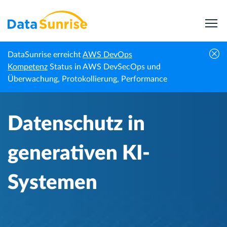
DataSunrise erreicht
AWS DevOps
Startseite
Wissenszentrum
Datenschutz in generativen KI-Systemen
Kompetenz
Status in AWS DevSecOps und
Überwachung, Protokollierung, Performance
Datenschutz in
generativen KI-
Systemen