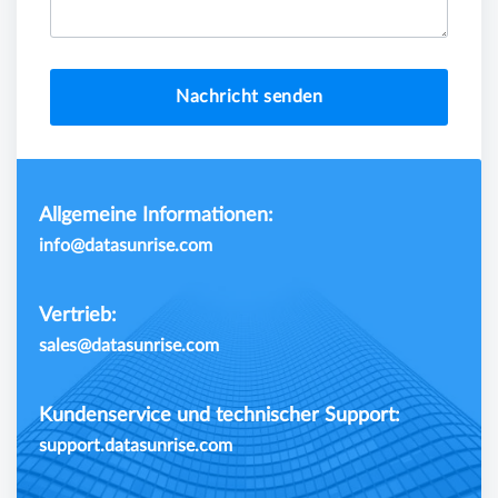
Nachricht senden
Allgemeine Informationen:
info@datasunrise.com
Vertrieb:
sales@datasunrise.com
Kundenservice und technischer Support:
support.datasunrise.com