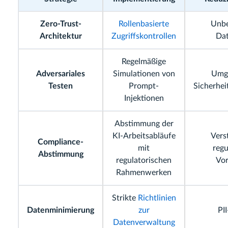
Zero-Trust-
Rollenbasierte
Unbe
Architektur
Zugriffskontrollen
Dat
Regelmäßige
Adversariales
Simulationen von
Umg
Testen
Prompt-
Sicherhe
Injektionen
Abstimmung der
KI-Arbeitsabläufe
Vers
Compliance-
mit
regu
Abstimmung
regulatorischen
Vor
Rahmenwerken
Strikte
Richtlinien
Datenminimierung
zur
PI
Datenverwaltung