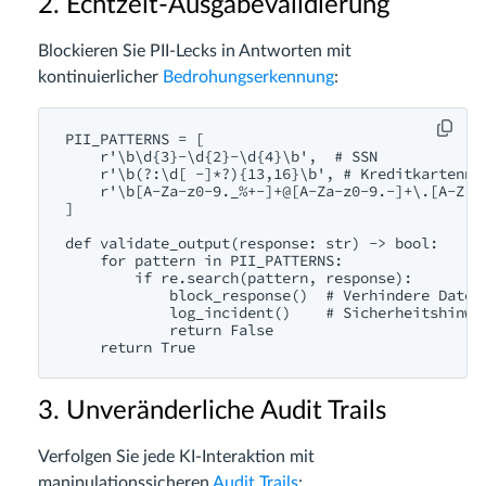
2. Echtzeit-Ausgabevalidierung
Blockieren Sie PII-Lecks in Antworten mit
kontinuierlicher
Bedrohungserkennung
:
PII_PATTERNS = [

    r'\b\d{3}-\d{2}-\d{4}\b',  # SSN

    r'\b(?:\d[ -]*?){13,16}\b', # Kreditkartennum
    r'\b[A-Za-z0-9._%+-]+@[A-Za-z0-9.-]+\.[A-Z|a-
]

def validate_output(response: str) -> bool:

    for pattern in PII_PATTERNS:

        if re.search(pattern, response):

            block_response()  # Verhindere Datenl
            log_incident()    # Sicherheitshinwei
            return False

3. Unveränderliche Audit Trails
Verfolgen Sie jede KI-Interaktion mit
manipulationssicheren
Audit Trails
: