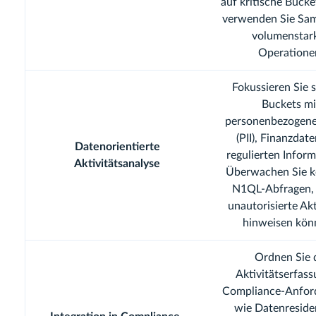
auf kritische Buck
verwenden Sie Sam
volumenstar
Operatione
Fokussieren Sie s
Buckets mi
personenbezogen
(PII), Finanzdat
Datenorientierte
regulierten Inform
Aktivitätsanalyse
Überwachen Sie 
N1QL-Abfragen, 
unautorisierte Akt
hinweisen kön
Ordnen Sie 
Aktivitätserfas
Compliance-Anfor
wie Datenreside