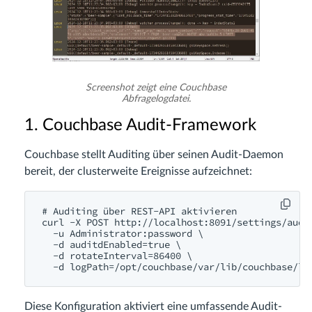
Screenshot zeigt eine Couchbase
Abfragelogdatei.
1. Couchbase Audit-Framework
Couchbase stellt Auditing über seinen Audit-Daemon
bereit, der clusterweite Ereignisse aufzeichnet:
# Auditing über REST-API aktivieren

curl -X POST http://localhost:8091/settings/audit
  -u Administrator:password \

  -d auditdEnabled=true \

  -d rotateInterval=86400 \

Diese Konfiguration aktiviert eine umfassende Audit-