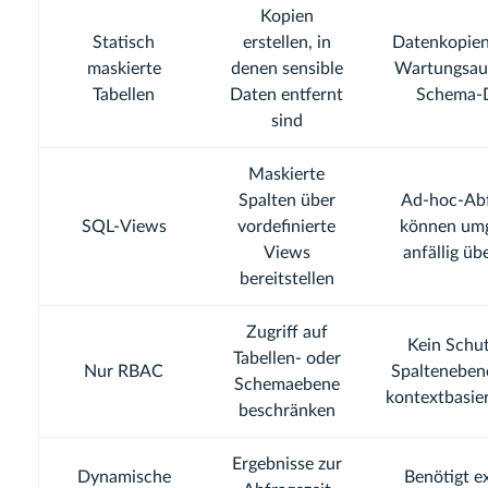
Kopien
Statisch
erstellen, in
Datenkopien
maskierte
denen sensible
Wartungsau
Tabellen
Daten entfernt
Schema-D
sind
Maskierte
Spalten über
Ad-hoc-Ab
SQL-Views
vordefinierte
können um
Views
anfällig üb
bereitstellen
Zugriff auf
Kein Schut
Tabellen- oder
Nur RBAC
Spaltenebene
Schemaebene
kontextbasier
beschränken
Ergebnisse zur
Dynamische
Benötigt e