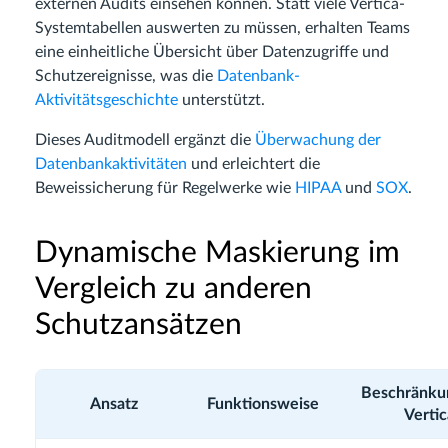
externen Audits einsehen können. Statt viele Vertica-
Systemtabellen auswerten zu müssen, erhalten Teams
eine einheitliche Übersicht über Datenzugriffe und
Schutzereignisse, was die
Datenbank-
Aktivitätsgeschichte
unterstützt.
Dieses Auditmodell ergänzt die
Überwachung der
Datenbankaktivitäten
und erleichtert die
Beweissicherung für Regelwerke wie
HIPAA
und
SOX
.
Dynamische Maskierung im
Vergleich zu anderen
Schutzansätzen
Beschränku
Ansatz
Funktionsweise
Vertic