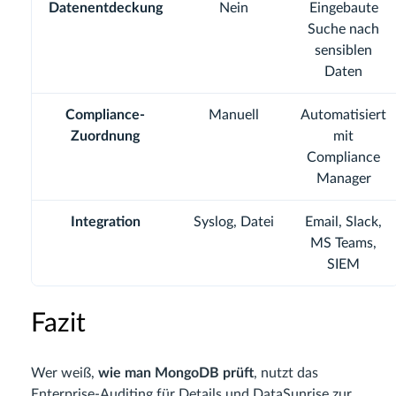
Datenentdeckung
Nein
Eingebaute
Suche nach
sensiblen
Daten
Compliance-
Manuell
Automatisiert
Zuordnung
mit
Compliance
Manager
Integration
Syslog, Datei
Email, Slack,
MS Teams,
SIEM
Fazit
Wer weiß,
wie man MongoDB prüft
, nutzt das
Enterprise-Auditing für Details und DataSunrise zur