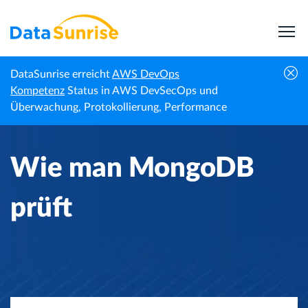
DataSunrise erreicht
AWS DevOps
Startseite
Wissenszentrum
Wie man MongoDB prüft
Kompetenz
Status in AWS DevSecOps und
Überwachung, Protokollierung, Performance
Wie man MongoDB
prüft