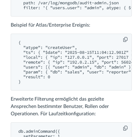
  path: /var/log/mongodb/audit-admin.json

Beispiel für Atlas/Enterprise Ereignis:
{

  "atype": "createUser",

  "ts": { "$date": "2025-08-15T11:04:12.901Z" },

  "local": { "ip": "127.0.0.1", "port": 27017 },

  "remote": { "ip": "192.0.2.15", "port": 56024 }
  "users": [{ "user": "admin", "db": "admin" }],

  "param": { "db": "sales", "user": "reporter", "
  "result": 0

Erweiterte Filterung ermöglicht das gezielte
Ansprechen bestimmter Benutzer, Rollen oder
Operationen. Für Laufzeitkonfiguration:
db.adminCommand({

  setParameter: 1,
