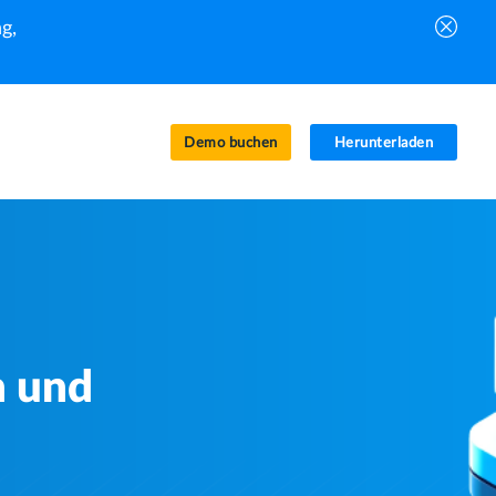
g,
Demo buchen
Herunterladen
n und