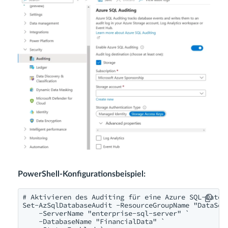
PowerShell-Konfigurationsbeispiel:
# Aktivieren des Auditing für eine Azure SQL-Datenb
Set-AzSqlDatabaseAudit -ResourceGroupName "DataServ
    -ServerName "enterprise-sql-server" `

    -DatabaseName "FinancialData" `
