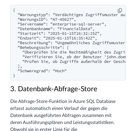
{

  "Warnungstyp": "Verdächtiges Zugriffsmuster auf d
  "WarnungsID": "AT-45627",

  "Servername": "enterprise-sql-server",

  "Datenbankname": "FinancialData",

  "Startzeit": "2025-01-15T16:32:25Z",

  "Endzeit": "2025-01-15T16:35:42Z",

  "Beschreibung": "Ungewöhnliches Zugriffsmuster e
  "Behebungsschritte": [

    "Überprüfen Sie die Rechtmäßigkeit des Zugriffs
    "Verifizieren Sie, ob der Benutzer '
john.doe@c
    "Prüfen Sie, ob Zugriffe außerhalb der Geschäft
  ],

  "Schweregrad": "Hoch"

3. Datenbank-Abfrage-Store
Die Abfrage-Store-Funktion in Azure SQL Database
erfasst automatisch einen Verlauf der gegen die
Datenbank ausgeführten Abfragen zusammen mit
deren Ausführungsplänen und Leistungsstatistiken.
Obwohl sie in erster Linie für die