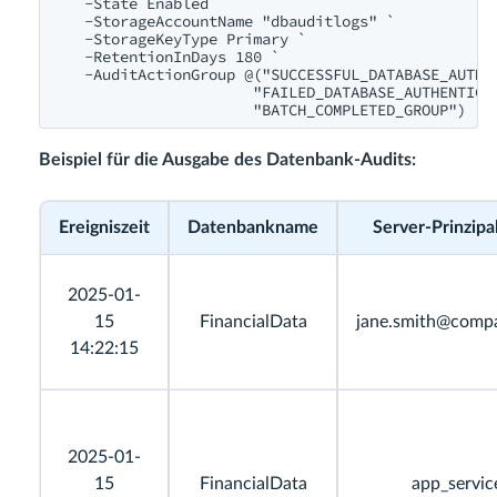
    -State Enabled `

    -StorageAccountName "dbauditlogs" `

    -StorageKeyType Primary `

    -RetentionInDays 180 `

    -AuditActionGroup @("SUCCESSFUL_DATABASE_AUTHEN
                       "FAILED_DATABASE_AUTHENTICAT
Beispiel für die Ausgabe des Datenbank-Audits:
Ereigniszeit
Datenbankname
Server-Prinzip
2025-01-
15
FinancialData
jane.smith@comp
14:22:15
2025-01-
15
FinancialData
app_servic