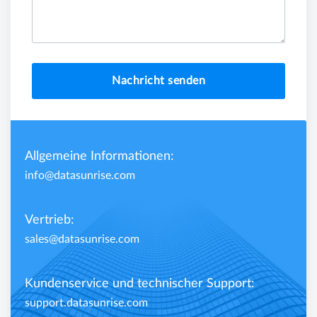
Nachricht senden
Allgemeine Informationen:
info@datasunrise.com
Vertrieb:
sales@datasunrise.com
Kundenservice und technischer Support:
support.datasunrise.com