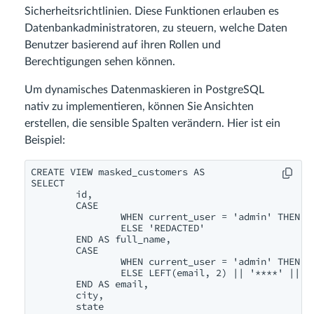
Sicherheitsrichtlinien. Diese Funktionen erlauben es
Datenbankadministratoren, zu steuern, welche Daten
Benutzer basierend auf ihren Rollen und
Berechtigungen sehen können.
Um dynamisches Datenmaskieren in PostgreSQL
nativ zu implementieren, können Sie Ansichten
erstellen, die sensible Spalten verändern. Hier ist ein
Beispiel:
CREATE VIEW masked_customers AS

SELECT

	id,

	CASE

		WHEN current_user = 'admin' THEN full_name

		ELSE 'REDACTED'

	END AS full_name,

	CASE

		WHEN current_user = 'admin' THEN email

		ELSE LEFT(email, 2) || '****' || RIGHT(email, 4)

	END AS email,

	city,

	state
