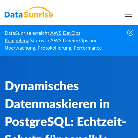
DataSunrise erreicht
AWS DevOps
Dynamisches Datenmaskieren in
Kompetenz
Status in AWS DevSecOps und
Startseite
Wissenszentrum
PostgreSQL: Echtzeit-Schutz für sensible
Überwachung, Protokollierung, Performance
Informationen
Dynamisches
Datenmaskieren in
PostgreSQL: Echtzeit-